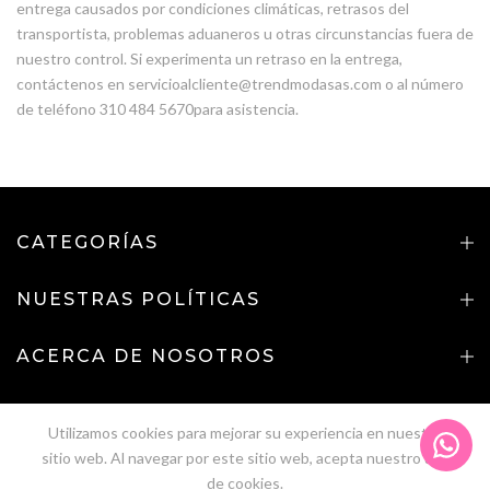
entrega causados por condiciones climáticas, retrasos del
transportista, problemas aduaneros u otras circunstancias fuera de
nuestro control. Si experimenta un retraso en la entrega,
contáctenos en servicioalcliente@trendmodasas.com o al número
de teléfono 310 484 5670para asistencia.
CATEGORÍAS
NUESTRAS POLÍTICAS
ACERCA DE NOSOTROS
CONTACTENOS
Utilizamos cookies para mejorar su experiencia en nuestro
Copyright (©)
2026
SOU -
Desarrollado por
Pipefy Group
sitio web. Al navegar por este sitio web, acepta nuestro uso
SAS
de cookies.